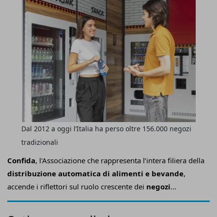
Dal 2012 a oggi l’Italia ha perso oltre 156.000 negozi
tradizionali
Confida
, l'Associazione che rappresenta l’intera filiera della
distribuzione automatica di alimenti e bevande
,
accende i riflettori sul ruolo crescente dei
negozi
automatici H24
nel garantire accesso a prodotti e servizi
nei territori meno serviti attraverso un’analisi realizzata