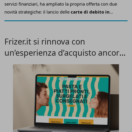
servizi finanziari, ha ampliato la propria offerta con due
novità strategiche: il lancio delle
carte di debito in
partnership con Mastercard
e l’introduzione del servizio
per acquistare e vendere
azioni ed Etf direttamente in
app
.
Frizer.it si rinnova con
un’esperienza d’acquisto ancora
più smart