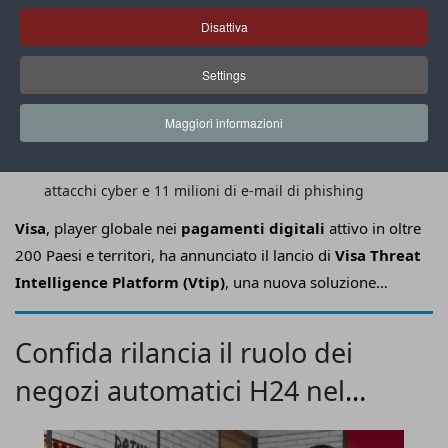
Disattiva
Settings
Maggiori informazioni
Ogni mese Visa dichiara di bloccare 90 milioni di
attacchi cyber e 11 milioni di e-mail di phishing
Visa
, player globale nei
pagamenti digitali
attivo in oltre
200 Paesi e territori, ha annunciato il lancio di
Visa Threat
Intelligence Platform (Vtip)
, una nuova soluzione
progettata per aiutare gli istituti finanziari a
individuare e
contrastare
in modo proattivo le
minacce informatiche
Confida rilancia il ruolo dei
che possono trasformarsi in
frodi e perdite economiche
.
negozi automatici H24 nel
territorio