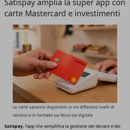
Satispay amplia la super app con
dallo studio legale Adr dalla quale emerge che l’
81% delle
carte Mastercard e investimenti
ordinanze comunali restrittive
adottate tra il 2020 e il
2025 nei confronti di queste attività
è stato sospeso o
annullato dai Tar
.
Le carte saranno disponibili in tre differenti livelli di
servizio e in formato sia fisico sia digitale
Satispay
, l’app che semplifica la gestione del denaro e dei