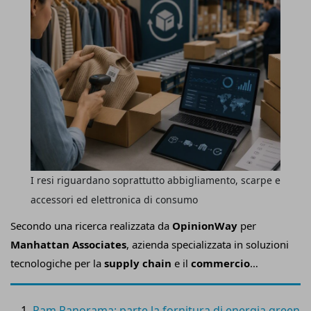
I resi riguardano soprattutto abbigliamento, scarpe e
accessori ed elettronica di consumo
Secondo una ricerca realizzata da
OpinionWay
per
Manhattan Associates
, azienda specializzata in soluzioni
tecnologiche per la
supply chain
e il
commercio
omnicanale
, in Italia i consumatori
restituiscono
mediamente 2,8 prodotti all’anno
, per un valore
Pam Panorama: parte la fornitura di energia green