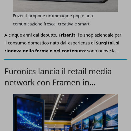
Frizer.it propone un’immagine pop e una
comunicazione fresca, creativa e smart
A cinque anni dal debutto,
Frizer.it
, l’e-shop aziendale per
il consumo domestico nato dall’esperienza di
Surgital
,
si
rinnova nella forma e nel contenuto
: sono nuove la
grafica, la struttura e la comunicazione, mentre l’usabilità è
stata ulteriormente perfezionata.
Euronics lancia il retail media
network con Framen in
programmatic