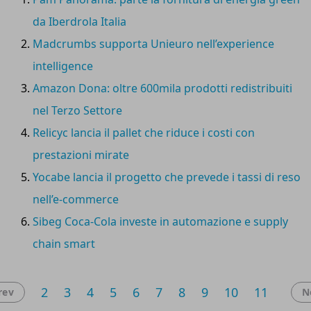
complessivo di
149 euro
.
da Iberdrola Italia
Madcrumbs supporta Unieuro nell’experience
intelligence
Amazon Dona: oltre 600mila prodotti redistribuiti
nel Terzo Settore
Relicyc lancia il pallet che riduce i costi con
prestazioni mirate
Yocabe lancia il progetto che prevede i tassi di reso
nell’e-commerce
Sibeg Coca-Cola investe in automazione e supply
chain smart
2
3
4
5
6
7
8
9
10
11
rev
N