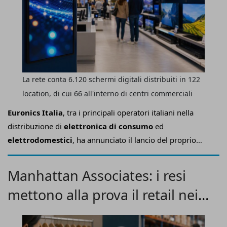
La rete conta 6.120 schermi digitali distribuiti in 122
location, di cui 66 all'interno di centri commerciali
Euronics Italia
, tra i principali operatori italiani nella
distribuzione di
elettronica di consumo
ed
elettrodomestici
, ha annunciato il lancio del proprio
retail media network
e la partnership con
Framen
,
piattaforma europea specializzata nella gestione e
Manhattan Associates: i resi
distribuzione di contenuti video in ambienti
digital-out-
mettono alla prova il retail nei
of-home (Dooh)
e
retail
, per la
commercializzazione
programmatica degli schermi digitali
presenti nei
saldi
punti vendita.