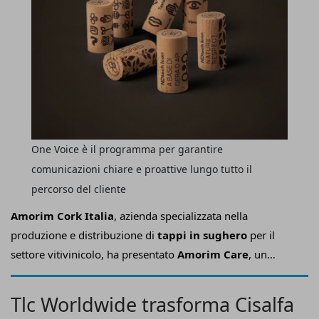
One Voice è il programma per garantire
comunicazioni chiare e proattive lungo tutto il
percorso del cliente
Amorim Cork Italia
, azienda specializzata nella
produzione e distribuzione di
tappi in sughero
per il
settore vitivinicolo, ha presentato
Amorim Care
, un
modello che punta a trasformare il concetto di assistenza
in una vera e propria esperienza di valore per il cliente.
Tlc Worldwide trasforma Cisalfa