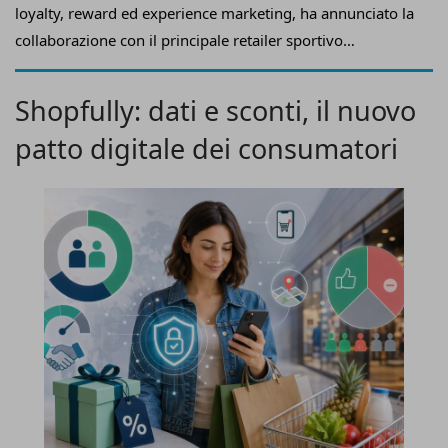
loyalty, reward ed experience marketing, ha annunciato la
collaborazione con
il principale retailer sportivo
italiano
Cisalfa Sport
per l’evoluzione di
Cisalfa Pro
, il
programma premium dedicato alla community sport &
Shopfully: dati e sconti, il nuovo
lifestyle.
patto digitale dei consumatori