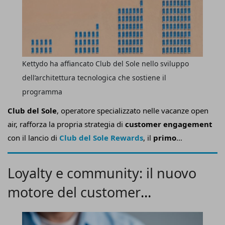
Kettydo ha affiancato Club del Sole nello sviluppo
dell’architettura tecnologica che sostiene il
programma
Club del Sole
, operatore specializzato nelle vacanze open
air, rafforza la propria strategia di
customer engagement
con il lancio di
Club del Sole Rewards
, il
primo
programma di loyalty del Gruppo progettato per
trasformare il rapporto con gli ospiti in una relazione
Loyalty e community: il nuovo
continuativa
, accompagnandoli prima, durante e dopo il
motore del customer
soggiorno attraverso un ecosistema digitale di premi,
vantaggi e attività di coinvolgimento.
engagement