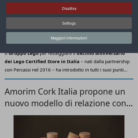
Disattiva
Settings
Maggiori informazioni
Il
Gruppo Lego
per festeggiare il
decimo anniversario
dei Lego Certified Store in Italia
– nati dalla partnership
con Percassi nel 2016 – ha introdotto in tutti i suoi punti
vendita
Lego Insiders
, il
programma fedeltà globale
,
pensato per ringraziare i membri che non smettono mai di
Amorim Cork Italia propone un
giocare.
nuovo modello di relazione con i
clienti