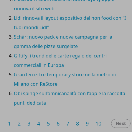
di connettere in modo fluido mondo fisico e digitale.
rinnova il sito web
Insieme a
Fulvio Furbatto,
ceo di
Advice Group
,
Lidl rinnova il layout espositivo del non food con “I
approfondiamo il ruolo delle
piattaforme loyalty
, delle
community proprietarie
e della
gamification
nella
tuoi mondi Lidl”
creazione di esperienze omnicanale sempre più
Schär: nuovo pack e nuova campagna per la
personalizzate, misurabili e orientate alla generazione di
gamma delle pizze surgelate
valore.
Giftify: i trend delle carte regalo dei centri
commerciali in Europa
GranTerre: tre temporary store nella metro di
Milano con ReStore
Obi spinge sull’omnicanalità con l’app e la raccolta
punti dedicata
1
2
3
4
5
6
7
8
9
10
Next