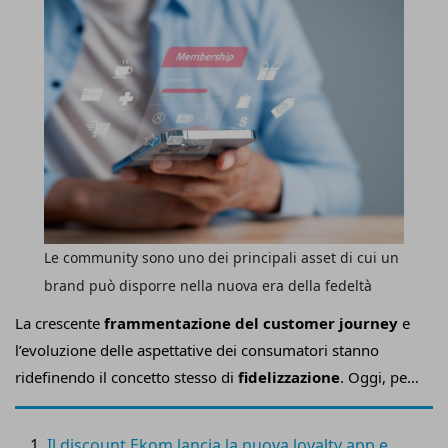
Le community sono uno dei principali asset di cui un
brand può disporre nella nuova era della fedeltà
La crescente
frammentazione del customer journey
e
l’evoluzione delle aspettative dei consumatori stanno
ridefinendo il concetto stesso di
fidelizzazione
. Oggi, per
retailer e brand, costruire relazioni durature significa
integrare dati, tecnologie e strategie di engagement capaci
Il discount Ekom lancia la nuova loyalty app e