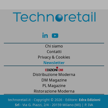
lk
yt
Chi siamo
Contatti
Privacy & Cookies
Newsletter
Distribuzione Moderna
DM Magazine
PL Magazine
Ristorazione Moderna
technoretail.it - Copyright © 2026 - Editore:
Edra Edizioni
Srl
- Via G. Piazzi, 2/4 - 20159 Milano (MI) | P. IVA