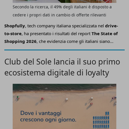
Secondo la ricerca, il 49% degli italiani è disposto a
cedere i propri dati in cambio di offerte rilevanti
Shopfully
, tech company italiana specializzata nel
drive-
to-store
, ha presentato i risultati del report
The State of
Shopping 2026
, che evidenzia come gli italiani siano
sempre più
disponibili a condividere le proprie
informazioni con brand e retailer
, ma soltanto quando
Club del Sole lancia il suo primo
ricevono in cambio vantaggi concreti come sconti,
ecosistema digitale di loyalty
promozioni personalizzate e un'esperienza di
acquisto più efficace
.