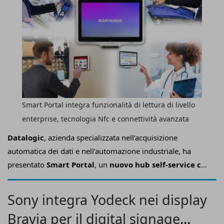
Smart Portal integra funzionalità di lettura di livello
enterprise, tecnologia Nfc e connettività avanzata
Datalogic
, azienda specializzata nell’acquisizione
automatica dei dati e nell’automazione industriale, ha
presentato
Smart Portal
, un
nuovo hub self-service che
mette in comunicazione persone, dispositivi e servizi
digitali
, per interazioni più rapide, autonome e facili da
Sony integra Yodeck nei display
gestire.
Bravia per il digital signage