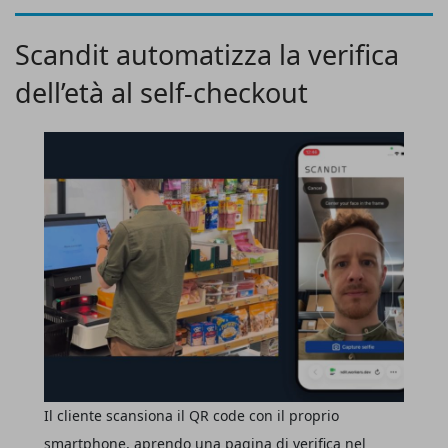
annunciando una
nuova integrazione con Yodeck
,
piattaforma specializzata nella gestione intelligente dei
Scandit automatizza la verifica
contenuti digitali, che introduce funzionalità avanzate di
dell’età al self-checkout
gestione remota sicura
dei display professionali
Bravia
,
consentendo a clienti e partner di amministrare sia
l’hardware sia i contenuti attraverso un’unica interfaccia
cloud.
Il cliente scansiona il QR code con il proprio
smartphone, aprendo una pagina di verifica nel