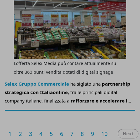
L’offerta Selex Media può contare attualmente su
oltre 360 punti vendita dotati di digital signage
Selex Gruppo Commerciale
ha siglato una
partnership
strategica con Italiaonline
, tra le principali digital
company italiane, finalizzata a
rafforzare e accelerare lo
sviluppo del proprio ecosistema di retail media, Selex
Media
.
1
2
3
4
5
6
7
8
9
10
Next