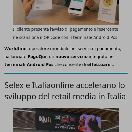
Il cliente presenta l’avviso di pagamento e l’esercente
ne scansiona il QR code con il terminale Android Pos
Worldline
, operatore mondiale nei servizi di pagamento,
ha lanciato
PagoQui
, un
nuovo servizio
integrato nei
terminali Android Pos
che consente di
effettuare
pagamenti pagoPA direttamente presso gli esercizi
commerciali convenzionati
.
Selex e Italiaonline accelerano lo
sviluppo del retail media in Italia