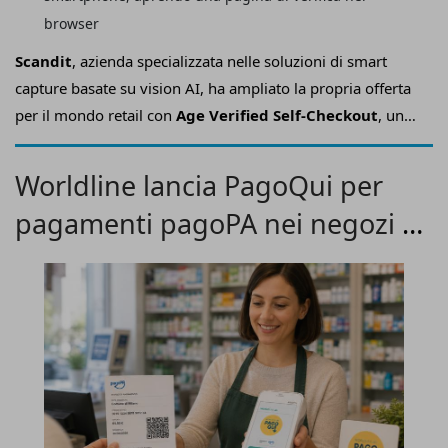
browser
Scandit
, azienda specializzata nelle soluzioni di smart
capture basate su vision AI, ha ampliato la propria offerta
per il mondo retail con
Age Verified Self-Checkout
, una
nuova soluzione che consente ai retailer di
automatizzare
e verificare gli acquisti di prodotti con limiti di età
Worldline lancia PagoQui per
alle casse self-service
, riducendo le code, limitando il
pagamenti pagoPA nei negozi di
numero di interventi da parte del personale e migliorando
la conformità normativa
prossimità