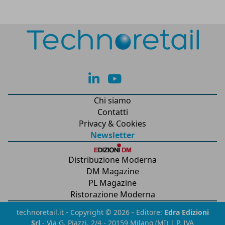
lk
yt
Chi siamo
Contatti
Privacy & Cookies
Newsletter
Distribuzione Moderna
DM Magazine
PL Magazine
Ristorazione Moderna
technoretail.it - Copyright © 2026 - Editore:
Edra Edizioni
Srl
- Via G. Piazzi, 2/4 - 20159 Milano (MI) | P. IVA