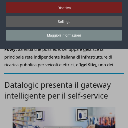
Disattiva
Settings
Maggiori informazioni
Powy
, azienda che possiede, sviluppa e gestisce la
principale rete indipendente italiana di infrastrutture di
ricarica pubblica per veicoli elettrici, e
I
gd
S
iiq
, uno dei
principali operatori italiani nel settore immobiliare retail
specializzato in centri commerciali, hanno siglato un
Datalogic presenta il gateway
accordo per l'installazione di nuove
stazioni di ricarica
intelligente per il self-service
elettrica presso i centri commerciali di proprietà di
I
gd
.