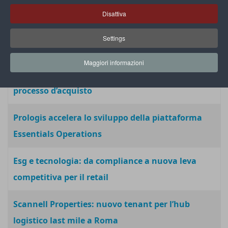
dell’indice Cdp
Disattiva
Amazon Business integra le valutazioni EcoVadis
Settings
per acquisti Esg
Maggiori informazioni
Calligaris con Iungo per ottimizzare l’intero
processo d’acquisto
Prologis accelera lo sviluppo della piattaforma
Essentials Operations
Esg e tecnologia: da compliance a nuova leva
competitiva per il retail
Scannell Properties: nuovo tenant per l’hub
logistico last mile a Roma