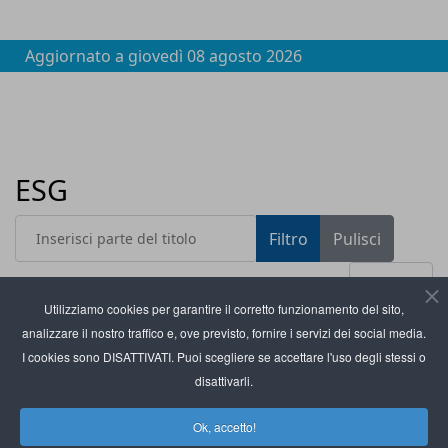
Aggiornato a
giovedì 08 agosto 2026
ESG
Inserisci parte del titolo
Filtro
Pulisci
Visualizza #
Utilizziamo cookies per garantire il corretto funzionamento del sito,
analizzare il nostro traffico e, ove previsto, fornire i servizi dei social media.
Titolo
Custom Flexo: nuova tecnologia di stampa per un
I cookies sono DISATTIVATI. Puoi scegliere se accettare l'uso degli stessi o
packaging sostenibile
disattivarli.
Logista: 10 anni consecutivi di rating Leadership
Ok, accetto!