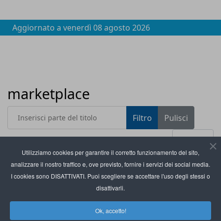
Aggiornato a
venerdì 08 agosto 2026
marketplace
Inserisci parte del titolo
Filtro
Pulisci
Visualizza #
Utilizziamo cookies per garantire il corretto funzionamento del sito,
analizzare il nostro traffico e, ove previsto, fornire i servizi dei social media.
Titolo
Too Good To Go: nel 2025 salvati oltre 157 milioni
I cookies sono DISATTIVATI. Puoi scegliere se accettare l'uso degli stessi o
di pasti nel mondo
disattivarli.
Amazon Business lancia il nuovo programma
Ok, accetto!