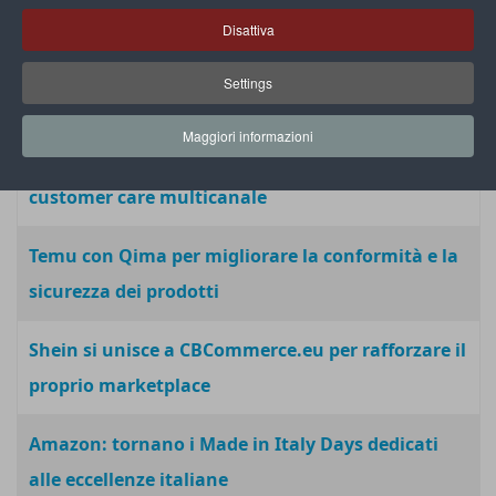
“Prodotti per aziende”
Disattiva
FiloBlu nomina Marco Vergani alla guida della
Settings
nuova società
Maggiori informazioni
Poleepo lancia Conversations per gestire il
customer care multicanale
Temu con Qima per migliorare la conformità e la
sicurezza dei prodotti
Shein si unisce a CBCommerce.eu per rafforzare il
proprio marketplace
Amazon: tornano i Made in Italy Days dedicati
alle eccellenze italiane