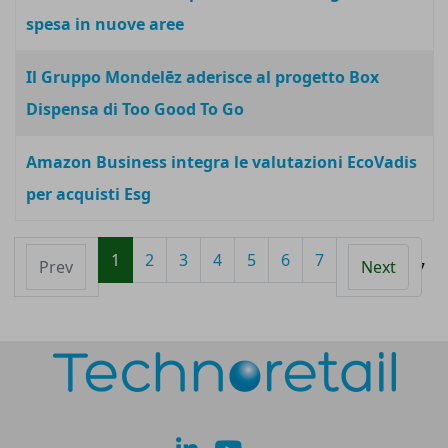
spesa in nuove aree
Il Gruppo Mondelēz aderisce al progetto Box
Dispensa di Too Good To Go
Amazon Business integra le valutazioni EcoVadis
per acquisti Esg
1
2
3
4
5
6
7
Prev
Next
Pagina 1 di 7