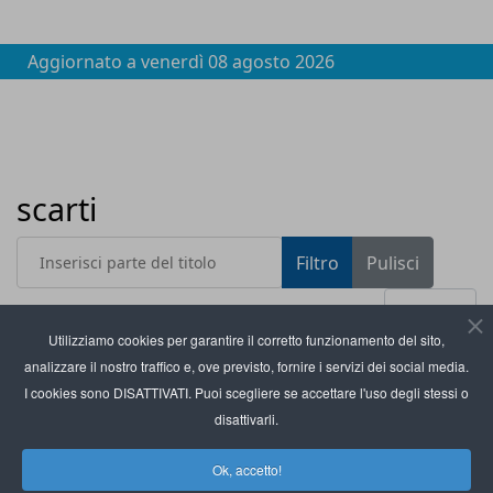
Aggiornato a
venerdì 08 agosto 2026
scarti
Inserisci parte del titolo
Filtro
Pulisci
Visualizza #
Utilizziamo cookies per garantire il corretto funzionamento del sito,
analizzare il nostro traffico e, ove previsto, fornire i servizi dei social media.
Titolo
Alkelux: dagli scarti di liquirizia un additivo per il
I cookies sono DISATTIVATI. Puoi scegliere se accettare l'uso degli stessi o
food packaging
disattivarli.
Magnoni lancia il nuovo sistema per la
Ok, accetto!