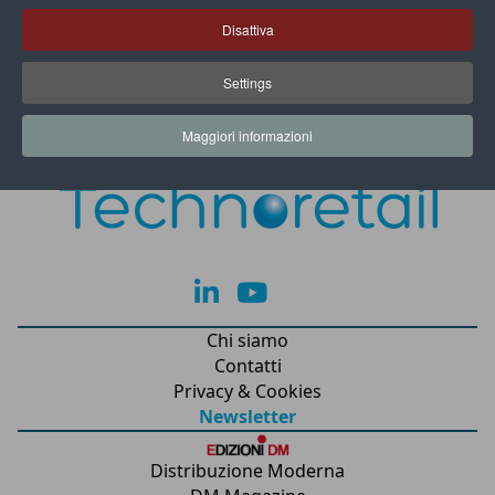
marcatura laser su lattine
Disattiva
Id.Eight: sneaker realizzate con gli scarti
Settings
dell’industria alimentare
Maggiori informazioni
lk
yt
Chi siamo
Contatti
Privacy & Cookies
Newsletter
Distribuzione Moderna