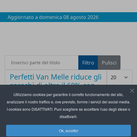
Aggiornato a
domenica 08 agosto 2026
Inserisci parte del titolo
Filtro
Pulisci
Visualizza #
Perfetti Van Melle riduce gli
sprechi di oltre il 60% con
BearingPoint
Utilizziamo cookies per garantire il corretto funzionamento del sito,
analizzare il nostro traffico e, ove previsto, fornire i servizi dei social media.
I cookies sono DISATTIVATI. Puoi scegliere se accettare l'uso degli stessi o
disattivarli.
Ok, accetto!