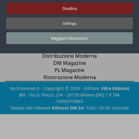
lk
yt
Disattiva
Chi siamo
Settings
Contatti
Privacy & Cookies
Maggiori informazioni
Newsletter
Distribuzione Moderna
DM Magazine
PL Magazine
Ristorazione Moderna
technoretail.it - Copyright © 2026 - Editore:
Edra Edizioni
Srl
- Via G. Piazzi, 2/4 - 20159 Milano (MI) | P. IVA
14392510963
Testata del network
Edizioni DM Srl
-Tutti i diritti riservati