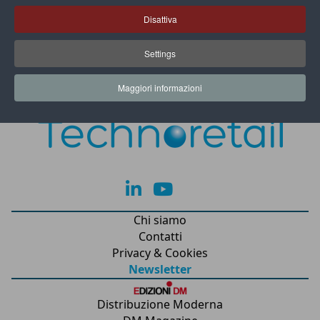
gestione delle flotte
Disattiva
Fercam e Transporeon, una partnership che
Settings
guarda al futuro
Maggiori informazioni
lk
yt
Chi siamo
Contatti
Privacy & Cookies
Newsletter
Distribuzione Moderna