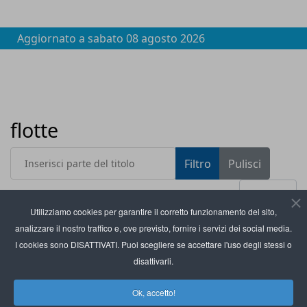
Aggiornato a
sabato 08 agosto 2026
flotte
Inserisci parte del titolo
Filtro
Pulisci
Visualizza #
Utilizziamo cookies per garantire il corretto funzionamento del sito,
analizzare il nostro traffico e, ove previsto, fornire i servizi dei social media.
Titolo
Linde MH lancia myLinde, il portale unico per la
I cookies sono DISATTIVATI. Puoi scegliere se accettare l'uso degli stessi o
gestione flotte
disattivarli.
Webfleet lancia la GenAI che rivoluziona la
Ok, accetto!