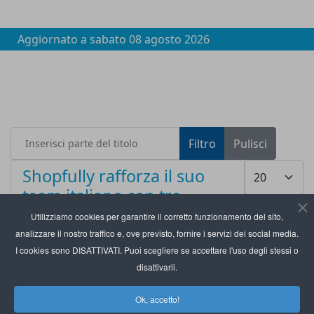
Aggiornato a
sabato 08 agosto 2026
Inserisci parte del titolo
Filtro
Pulisci
Visualizza #
Shopfully rafforza il suo
team italiano con tre
nuove nomine
Utilizziamo cookies per garantire il corretto funzionamento del sito,
analizzare il nostro traffico e, ove previsto, fornire i servizi dei social media.
I cookies sono DISATTIVATI. Puoi scegliere se accettare l'uso degli stessi o
disattivarli.
Ok, accetto!