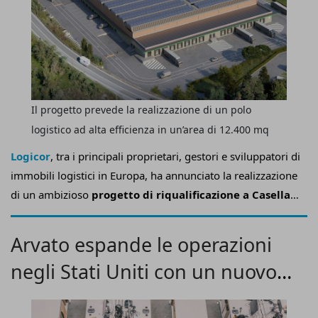
Il progetto prevede la realizzazione di un polo
logistico ad alta efficienza in un’area di 12.400 mq
Logicor
, tra i principali proprietari, gestori e sviluppatori di
immobili logistici in Europa, ha annunciato la realizzazione
di un ambizioso
progetto di riqualificazione a Casella,
in provincia di Genova
, rafforzando la propria leadership
sul territorio italiano e la propria presenza nelle regioni del
Arvato espande le operazioni
Nord.
negli Stati Uniti con un nuovo
hub