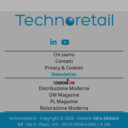
lk
yt
Chi siamo
Contatti
Privacy & Cookies
Newsletter
Distribuzione Moderna
DM Magazine
PL Magazine
Ristorazione Moderna
technoretail.it - Copyright © 2026 - Editore:
Edra Edizioni
Srl
- Via G. Piazzi, 2/4 - 20159 Milano (MI) | P. IVA