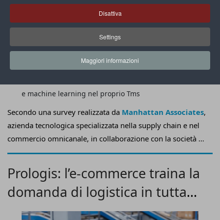
Disattiva
Settings
Maggiori informazioni
Solo il 37% delle aziende ha già integrato a dovere AI
e machine learning nel proprio Tms
Secondo una survey realizzata da
Manhattan Associates
,
azienda tecnologica specializzata nella supply chain e nel
commercio omnicanale, in collaborazione con la società di
ricerca internazionale
Vanson Bourne
, l’
agentic AI è
destinata a rivoluzionare il settore dei trasporti
Prologis: l’e-commerce traina la
commerciali
.
domanda di logistica in tutta
Europa