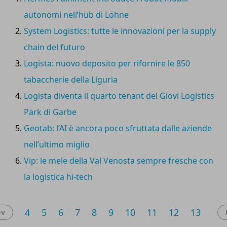
conto di un cliente globale del settore moda.
autonomi nell’hub di Löhne
System Logistics: tutte le innovazioni per la supply
chain del futuro
Logista: nuovo deposito per rifornire le 850
tabaccherie della Liguria
Logista diventa il quarto tenant del Giovi Logistics
Park di Garbe
Geotab: l’AI è ancora poco sfruttata dalle aziende
nell’ultimo miglio
Vip: le mele della Val Venosta sempre fresche con
la logistica hi-tech
4
5
6
7
8
9
10
11
12
13
ev