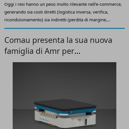
Oggi i resi hanno un peso molto rilevante nell’e-commerce,
generando sia costi diretti (logistica inversa, verifica,
ricondizionamento) sia indiretti (perdita di margine,
svalutazione del prodotto, impatto sull’esperienza cliente),
senza dimenticare il loro impatto ambientale.
Marcello S.
Comau presenta la sua nuova
Valerio, founder & Coo di
iF Returns
, fa il punto della
famiglia di Amr per
situazione su questo tema e ci spiega come le soluzioni
tecnologiche possono aiutare i merchant nella gestione dei
l’intralogistica
resi.