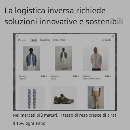
un’
accelerazione costante della domanda di spazi
La logistica inversa richiede
logistici
.
soluzioni innovative e sostenibili
Nei mercati più maturi, il tasso di reso cresce di circa
il 15% ogni anno