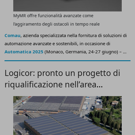
MyMR offre funzionalità avanzate come
l’aggiramento degli ostacoli in tempo reale
Comau
, azienda specializzata nella fornitura di soluzioni di
automazione avanzate e sostenibili, in occasione di
Automatica 2025
(Monaco, Germania, 24-27 giugno) – la
principale fiera internazionale per l’automazione e la
robotica – ha lanciato
MyMR
, la sua famiglia di
robot
Logicor: pronto un progetto di
mobili autonomi
(Amr), progettata per
soddisfare le
riqualificazione nell’area
crescenti esigenze di intralogistica
nei settori della
produzione, della gestione dei magazzini, della logistica e,
genovese
in generale, degli ambienti altamente automatizzati.