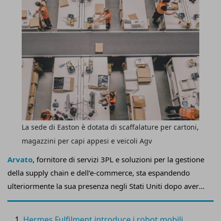
La sede di Easton è dotata di scaffalature per cartoni,
magazzini per capi appesi e veicoli Agv
Arvato
, fornitore di servizi 3PL e soluzioni per la gestione
della supply chain e dell’e-commerce, sta espandendo
ulteriormente la sua presenza negli Stati Uniti dopo aver
rilevato un
centro di distribuzione di importanza
strategica di 60mila mq a Easton
, in Pennsylvania, per
Hermes Fulfilment introduce i robot mobili