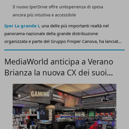
Il nuovo IperDrive offre un’esperienza di spesa
ancora più intuitiva e accessibile
Iper La grande i
, una delle più importanti realtà nel
panorama nazionale della grande distribuzione
organizzata e parte del Gruppo Finiper Canova, ha lanciato
il
nuovo
IperDrive
, il suo
servizio di spesa online
completamente rinnovato
per rispondere alle esigenze
MediaWorld anticipa a Verano
in continua evoluzione dei suoi clienti.
Brianza la nuova CX dei suoi
store