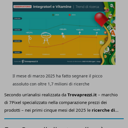
Il mese di marzo 2025 ha fatto segnare il picco
assoluto con oltre 1,7 milioni di ricerche
Secondo un’analisi realizzata da
Trovaprezzi.it
– marchio
di 7Pixel specializzato nella comparazione prezzi dei
prodotti – nei primi cinque mesi del 2025 le
ricerche di
integratori e vitamine sono cresciute del 71,2%
rispetto allo stesso periodo dell’anno precedente.