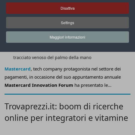
Disattiva
Settings
Maggiori informazioni
Ingenico Palm Vein è basato sull’identificazione del
tracciato venoso del palmo della mano
Mastercard
, tech company protagonista nel settore dei
pagamenti, in occasione del suo appuntamento annuale
Mastercard Innovation Forum
ha presentato le
soluzioni più avanzate che ridefiniranno l’ecosistema
dei pagamenti
.
Trovaprezzi.it: boom di ricerche
online per integratori e vitamine