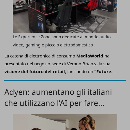
Le Experience Zone sono dedicate al mondo audio-
video, gaming e piccolo elettrodomestico
La catena di elettronica di consumo
MediaWorld
ha
presentato nel negozio-sede di Verano Brianza la sua
visione del futuro del retail
, lanciando un
“Future
Store” che ridefinisce l’esperienza di acquisto e
anticipa le novità
in arrivo in tutti i punti vendita.
Adyen: aumentano gli italiani
che utilizzano l’AI per fare
acquisti