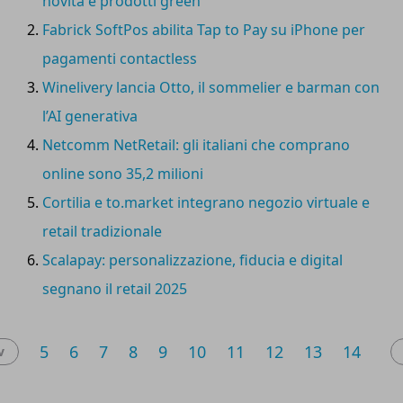
novità e prodotti green
Fabrick SoftPos abilita Tap to Pay su iPhone per
pagamenti contactless
Winelivery lancia Otto, il sommelier e barman con
l’AI generativa
Netcomm NetRetail: gli italiani che comprano
online sono 35,2 milioni
Cortilia e to.market integrano negozio virtuale e
retail tradizionale
Scalapay: personalizzazione, fiducia e digital
segnano il retail 2025
5
6
7
8
9
10
11
12
13
14
v