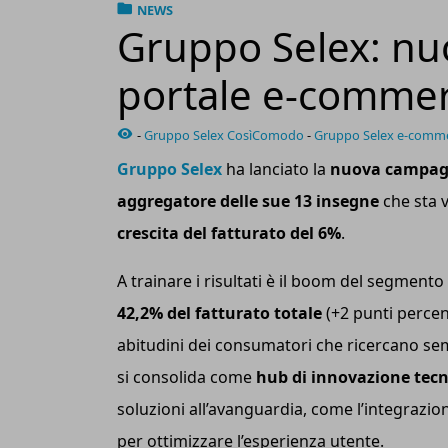
NEWS
Gruppo Selex: nu
portale e-commerc
-
Gruppo Selex CosìComodo
-
Gruppo Selex e-comm
Gruppo Selex
ha lanciato la
nuova campagn
aggregatore
delle sue
13 insegne
che sta 
crescita del fatturato del 6%
.
A trainare i risultati è il boom del segmento
42,2% del fatturato totale
(+2 punti percen
abitudini dei consumatori che ricercano se
si consolida come
hub di innovazione tec
soluzioni all’avanguardia, come l’integrazion
per ottimizzare l’esperienza utente.