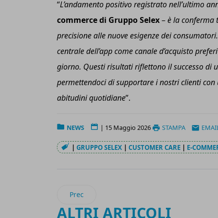
“
L’andamento positivo registrato nell’ultimo an
commerce di Gruppo Selex
–
è la conferma t
precisione alle nuove esigenze dei consumatori. 
centrale dell’
a
pp come canale d’acquisto preferi
giorno. Questi risultati riflettono il successo di
permettendoci di supportare i nostri
c
lienti con
abitudini quotidiane
”.
NEWS
|
15 Maggio 2026
STAMPA
EMAI
|
GRUPPO SELEX
|
CUSTOMER CARE
|
E-COMME
Articolo precedente: Movopack acquisisce Hipli
Prec
ALTRI ARTICOLI