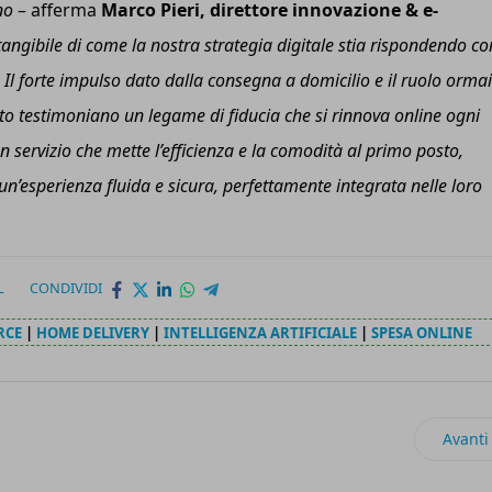
no
– afferma
Marco Pieri, direttore innovazione & e-
angibile di come la nostra strategia digitale stia rispondendo co
Il forte impulso dato dalla consegna a domicilio e il ruolo ormai
to testimoniano un legame di fiducia che si rinnova online ogni
 un servizio che mette l’efficienza e la comodità al primo posto,
 un’esperienza fluida e sicura, perfettamente integrata nelle loro
L
CONDIVIDI
RCE
|
HOME DELIVERY
|
INTELLIGENZA ARTIFICIALE
|
SPESA ONLINE
 e porta in Francia i suoi pack circolari
Artico
Avanti