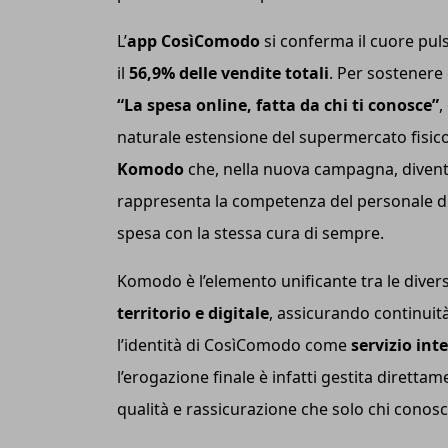
L’
a
pp CosìComodo
si conferma il cuore pul
il
56,9% delle vendite totali
. Per sostenere
“La spesa online, fatta da chi ti conosce”
,
naturale estensione del supermercato fisico.
Komodo
che, nella nuova campagna, diventa
rappresenta la competenza del personale di 
spesa con la stessa cura di sempre.
Komodo è l’elemento unificante tra le diver
territorio e digitale
, assicurando continuità 
l’identità di CosìComodo come
servizio int
l’erogazione finale è infatti gestita direttam
qualità e rassicurazione che solo chi conosce 