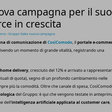
ova campagna per il suo
e in crescita
erce
-
Gruppo Selex nuova campagna
a di comunicazione di
CosìComodo
, il
portale e-comme
vivendo un momento di grande vitalità, registrando una
h
ome
d
elivery
, cresciuto del 12% e arrivato a rappresentare
tuali di quota), segno di un profondo cambiamento nelle
mpre più la comodità. Oltre che canale di spesa, CosìComo
nologica
del Gruppo: è qui che vengono testate in anteprim
e dell’
i
ntelligenza
a
rtificiale applicata al customer care
,