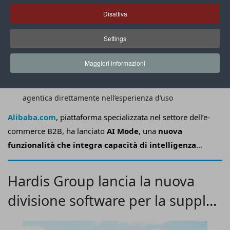
Disattiva
Settings
Maggiori informazioni
Con AI Mode Alibaba.com integra capacità di AI
agentica direttamente nell’esperienza d’uso
Alibaba.com
, piattaforma specializzata nel settore dell’e-
commerce B2B, ha lanciato
AI Mode
, una
nuova
funzionalità che integra capacità di intelligenza
artificiale agentica direttamente nell’esperienza di
utilizzo
.
Hardis Group lancia la nuova
divisione software per la supply
chain