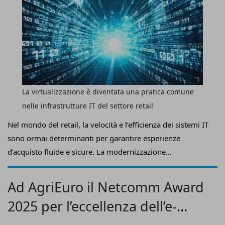
La virtualizzazione è diventata una pratica comune
nelle infrastrutture IT del settore retail
Nel mondo del retail, la velocità e l’efficienza dei sistemi IT
sono ormai determinanti per garantire esperienze
d’acquisto fluide e sicure. La modernizzazione
dell’infrastruttura tecnologica passa oggi da un uso
intelligente di macchine virtuali e container, strumenti che
Ad AgriEuro il Netcomm Award
permettono di rendere i processi più agili, scalabili e
2025 per l’eccellenza dell’e-
protetti.
Bruce Kornfeld, chief product officer di
StorMagic
ci aiuta ad approfondire in che modo queste