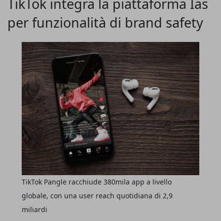
TikTok integra la piattaforma Ias
Sislog e Oil.
per funzionalità di brand safety
TikTok Pangle racchiude 380mila app a livello
globale, con una user reach quotidiana di 2,9
miliardi