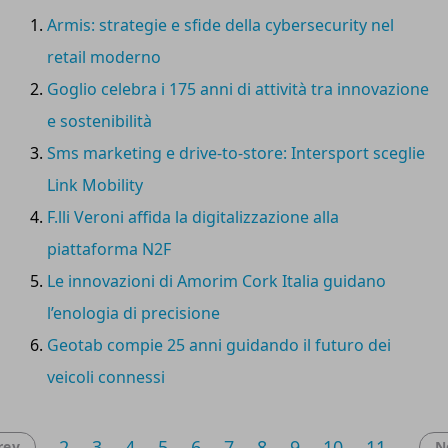
valorizzare le realtà più innovative del digital retail
Armis: strategie e sfide della cybersecurity nel
italiano
.
retail moderno
Goglio celebra i 175 anni di attività tra innovazione
e sostenibilità
Sms marketing e drive-to-store: Intersport sceglie
Link Mobility
F.lli Veroni affida la digitalizzazione alla
piattaforma N2F
Le innovazioni di Amorim Cork Italia guidano
l’enologia di precisione
Geotab compie 25 anni guidando il futuro dei
veicoli connessi
2
3
4
5
6
7
8
9
10
11
rev
N