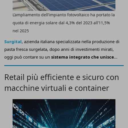
L’ampliamento dell’impianto fotovoltaico ha portato la
quota di energia solare dal 4,3% del 2023 all’11,5%
nel 2025
Surgital
, azienda italiana specializzata nella produzione di
pasta fresca surgelata, dopo anni di investimenti mirati,
oggi può contare su un
sistema integrato che unisce
cogenerazione, fotovoltaico e intelligenza artificiale
,
capace di coprire oltre il
91% del proprio fabbisogno
Retail più efficiente e sicuro con
energetico interno
.
macchine virtuali e container