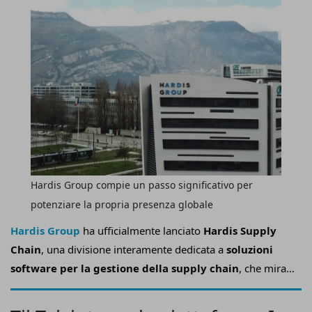
Hardis Group compie un passo significativo per
potenziare la propria presenza globale
Hardis Group
ha ufficialmente lanciato
Hardis Supply
Chain
, una divisione interamente dedicata a
soluzioni
software per la gestione della supply chain
, che mira a
consolidare l’identità del Gruppo unendo sotto un unico
brand, denominato Hardis, le soluzioni di prodotto Reflex,