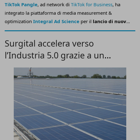
TikTok Pangle
, ad network di
TikTok for Business
, ha
integrato la piattaforma di media measurement &
optimization
Integral Ad Science
per il
lancio di nuove
funzionalità di brand safety per i suoi inserzionisti,
oltre alla misurazione di viewability e invalid traffic
Surgital accelera verso
(Ivt)
.
l’Industria 5.0 grazie a un
sistema integrato