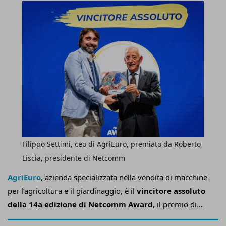
commerce
tecnologie consentono ai retailer di innovare senza
interrompere le operazioni quotidiane.
Filippo Settimi, ceo di AgriEuro, premiato da Roberto
Liscia, presidente di Netcomm
AgriEuro
, azienda specializzata nella vendita di macchine
per l’agricoltura e il giardinaggio, è il
vincitore assoluto
della 14a edizione di Netcomm Award
, il premio di
Consorzio Netcomm
nato con l’obiettivo di
celebrare e