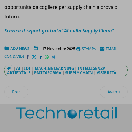
opportunità da cogliere per supply chain a prova di
futuro.
Scarica il report gratuito “AI nella Supply Chain”
ADV NEWS
|
17 Novembre 2025
STAMPA
EMAIL
CONDIVIDI
|
AI
|
IOT
|
MACHINE LEARNING
|
INTELLIGENZA
ARTIFICIALE
|
PIATTAFORMA
|
SUPPLY CHAIN
|
VISIBILITÀ
Articolo precedente: Microlog porta il people tracking in Gdo
Articolo suc
Prec
Avanti