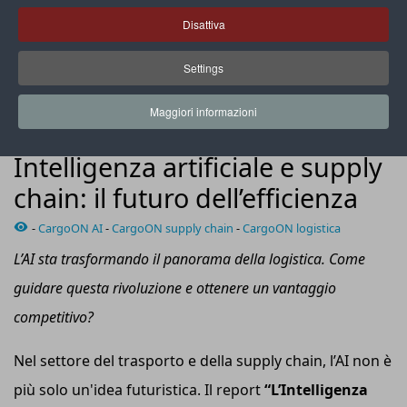
Disattiva
Settings
Il report realizzato da CargoON evidenzia come in molte
aziende l’adozione dell’AI sia già realtà
Maggiori informazioni
ADV NEWS
Intelligenza artificiale e supply
chain: il futuro dell’efficienza
-
CargoON AI
-
CargoON supply chain
-
CargoON logistica
L’AI sta trasformando il panorama della logistica. Come
guidare questa rivoluzione e ottenere un vantaggio
competitivo?
Nel settore del trasporto e della supply chain, l’AI non è
più solo un'idea futuristica. Il report
“L’Intelligenza