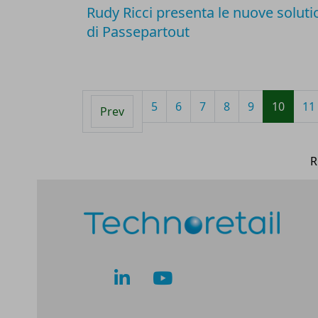
Rudy Ricci presenta le nuove soluti
di Passepartout
5
6
7
8
9
10
11
Prev
R
lk
yt