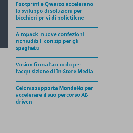
Footprint e Qwarzo accelerano
lo sviluppo di soluzioni per
bicchieri privi di polietilene
Altopack: nuove confezioni
richiudibili con zip per gli
spaghetti
Vusion firma l’accordo per
l’acquisizione di In-Store Media
Celonis supporta Mondelēz per
accelerare il suo percorso AI-
driven