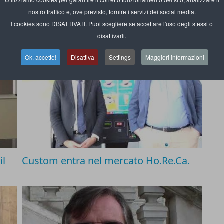
VTEX pronta per il retail del futuro
nostro traffico e, ove previsto, fornire i servizi dei social media.
I cookies sono DISATTIVATI. Puoi scegliere se accettare l'uso degli stessi o
disattivarli.
Ok, accetto!
Disattiva
Settings
Maggiori informazioni
il
Custom entra nel mercato Ho.Re.Ca.